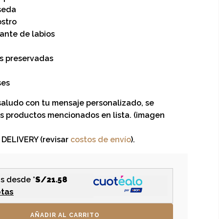
seda
ostro
tante de labios
es preservadas
ses
 saludo con tu mensaje personalizado, se
s productos mencionados en lista. (imagen
DELIVERY (revisar
costos de envío
).
s desde *
S/21.58
otas
AÑADIR AL CARRITO