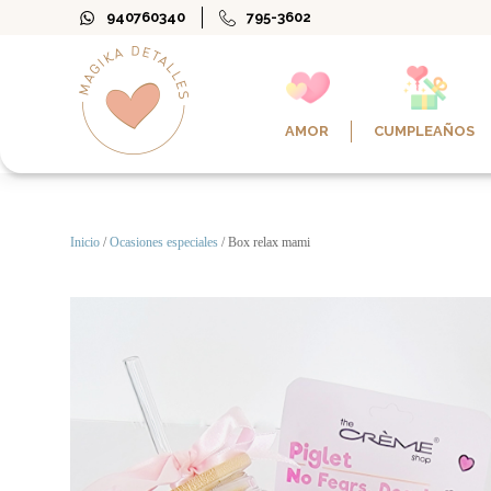
940760340
795-3602
AMOR
CUMPLEAÑOS
Inicio
/
Ocasiones especiales
/ Box relax mami