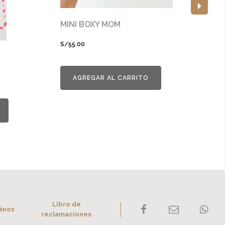
MINI BOXY MOM
S/
55.00
BO
S/
8
AGREGAR AL CARRITO
Libro de
ános
reclamaciones