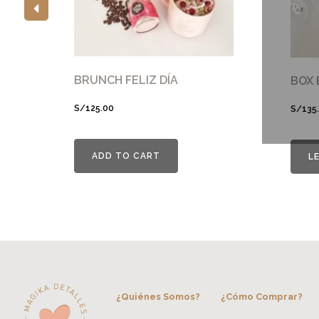
BRUNCH FELIZ DÍA
BOX 
S/
125.00
S/
135
ADD TO CART
L
Este
producto
tiene
múltiples
variantes.
Las
opciones
¿Quiénes Somos?
¿Cómo Comprar?
se