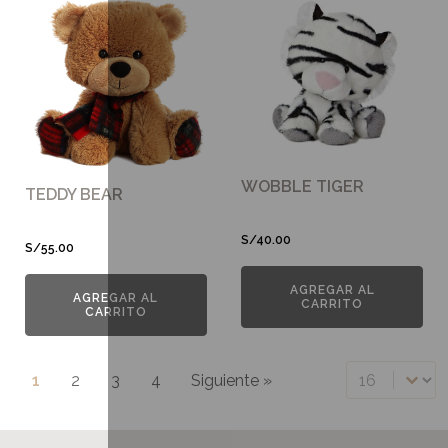
WOBBLE TIGER
TEDDY BEAR
S/
40.00
S/
55.00
AGREGAR AL
AGREGAR AL
CARRITO
CARRITO
Select numb
1
2
3
4
Siguiente »