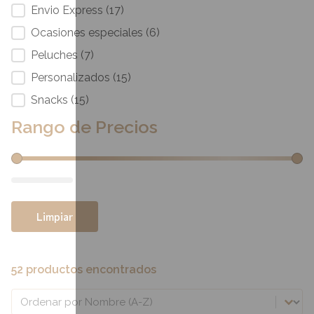
Envio Express
(17)
Ocasiones especiales
(6)
Peluches
(7)
Personalizados
(15)
Snacks
(15)
Rango de Precios
Rango de Precios
Limpiar
52 productos encontrados
Ordenar